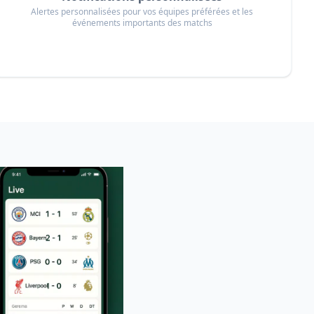
Alertes personnalisées pour vos équipes préférées et les
événements importants des matchs