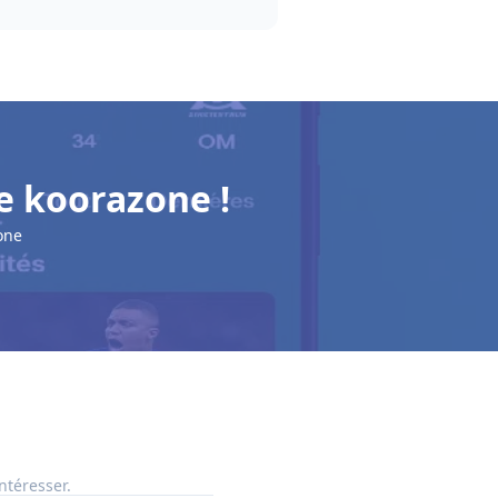
e koorazone !
one
ntéresser.