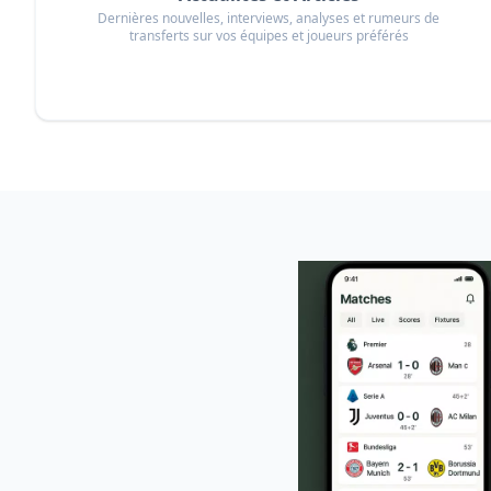
Dernières nouvelles, interviews, analyses et rumeurs de
transferts sur vos équipes et joueurs préférés