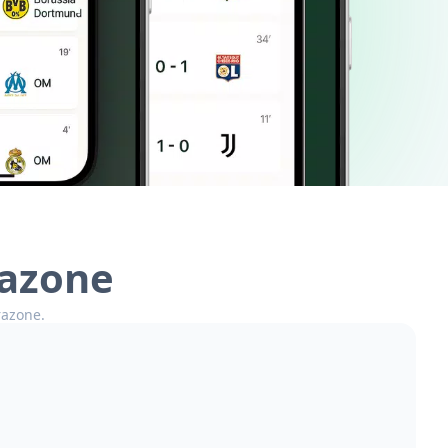
razone
razone.