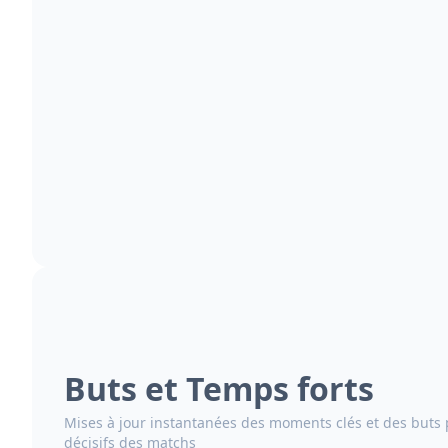
Buts et Temps forts
Mises à jour instantanées des moments clés et des but
décisifs des matchs