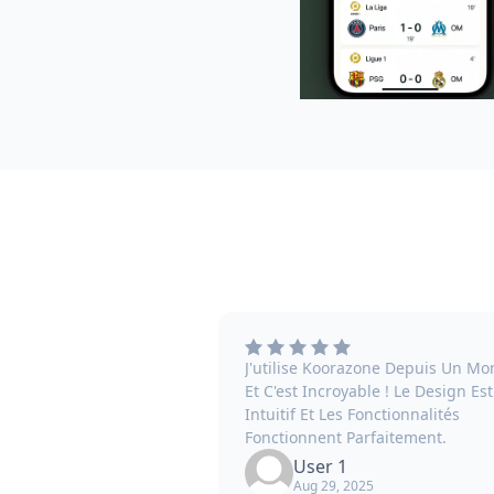
J'utilise Koorazone Depuis Un Mo
Et C'est Incroyable ! Le Design Est
Intuitif Et Les Fonctionnalités
Fonctionnent Parfaitement.
User 1
Aug 29, 2025