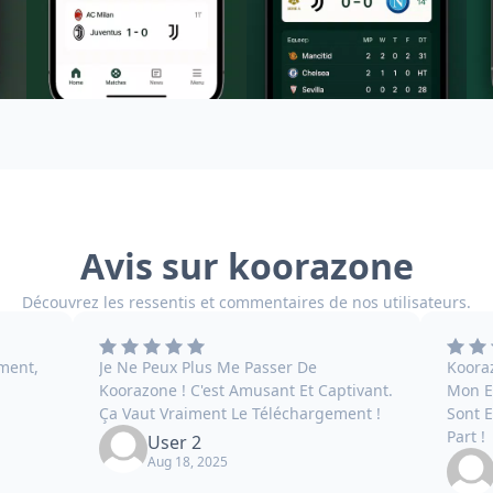
Avis sur koorazone
Découvrez les ressentis et commentaires de nos utilisateurs.
ment,
Je Ne Peux Plus Me Passer De
Koora
Koorazone ! C'est Amusant Et Captivant.
Mon E
Ça Vaut Vraiment Le Téléchargement !
Sont E
Part !
User 2
Aug 18, 2025