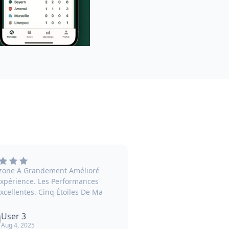
zone A Grandement Amélioré
xpérience. Les Performances
xcellentes. Cinq Étoiles De Ma
User 3
Aug 4, 2025